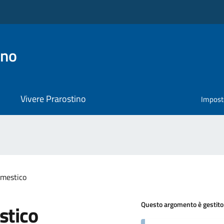
ino
Vivere Prarostino
Impost
mestico
Questo argomento è gestito
stico