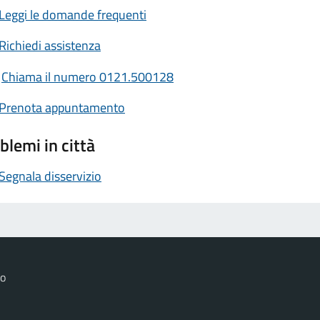
Leggi le domande frequenti
Richiedi assistenza
Chiama il numero 0121.500128
Prenota appuntamento
blemi in città
Segnala disservizio
no