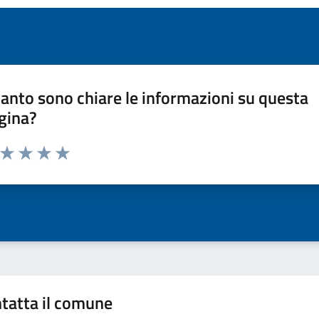
anto sono chiare le informazioni su questa
gina?
a da 1 a 5 stelle la pagina
ta 1 stelle su 5
Valuta 2 stelle su 5
Valuta 3 stelle su 5
Valuta 4 stelle su 5
Valuta 5 stelle su 5
tatta il comune