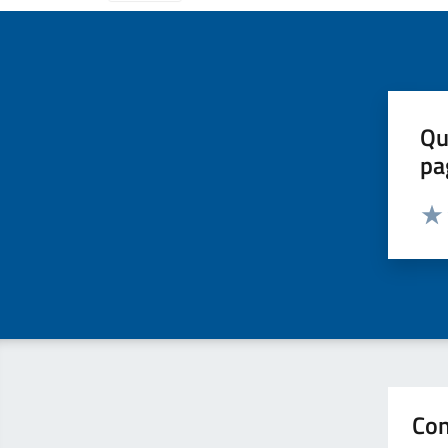
Qu
pa
Valut
Valu
Con