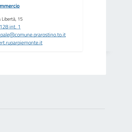
Commercio
a Libertà, 15
28 int. 1
ipale@comune.prarostino.to.it
rt.ruparpiemonte.it