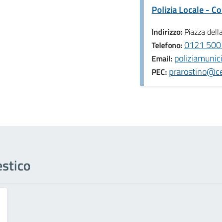
Polizia Locale - 
Indirizzo:
Piazza dell
0121 5001
Telefono:
poliziamunic
Email:
prarostino@ce
PEC:
estico