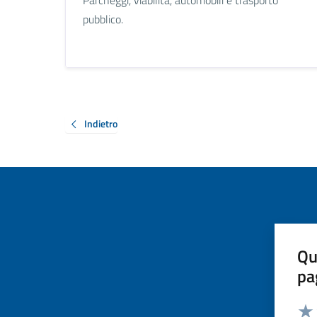
pubblico.
Indietro
Qu
pa
Valut