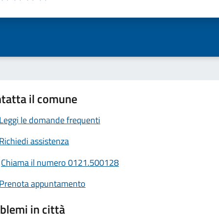
ta 1 stelle su 5
Valuta 2 stelle su 5
Valuta 3 stelle su 5
Valuta 4 stelle su 5
Valuta 5 stelle su 5
tatta il comune
Leggi le domande frequenti
Richiedi assistenza
Chiama il numero 0121.500128
Prenota appuntamento
blemi in città