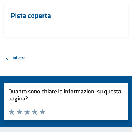
Pista coperta
Indietro
Quanto sono chiare le informazioni su questa
pagina?
Valuta da 1 a 5 stelle la pagina
Valuta 1 stelle su 5
Valuta 2 stelle su 5
Valuta 3 stelle su 5
Valuta 4 stelle su 5
Valuta 5 stelle su 5