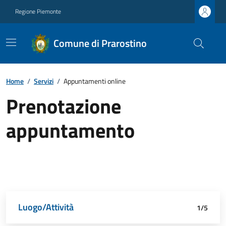
Regione Piemonte
Comune di Prarostino
Home
/
Servizi
/
Appuntamenti online
Prenotazione
appuntamento
Luogo/Attività
Dettagli appuntamento
Richiedente
Data e orario
Riepilogo
1/5